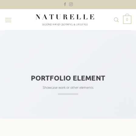
Ga
naar
inhoud
0
PORTFOLIO ELEMENT
Showcase work or other elements