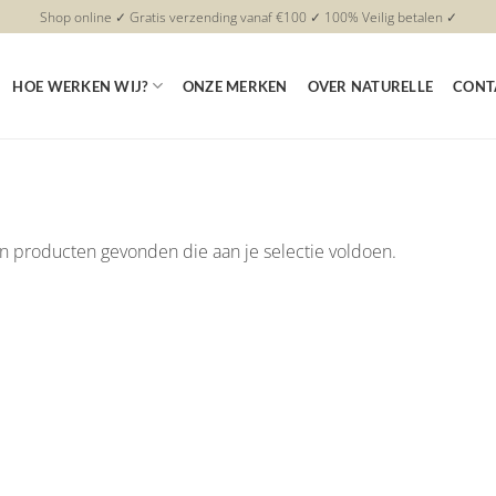
Shop online ✓ Gratis verzending vanaf €100 ✓ 100% Veilig betalen ✓
HOE WERKEN WIJ?
ONZE MERKEN
OVER NATURELLE
CONT
 producten gevonden die aan je selectie voldoen.