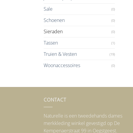
Sale
(0)
Schoenen
(0)
Sieraden
(0)
Tassen
(1)
Truien & Vesten
(19)
Woonaccessoires
(0)
CONTACT
Naturelle is een tweedehands dames
merkkleding winkel gevestigd op De
Kempenaerstraat 99 in Oegstgeest.