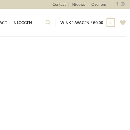
Contact
Nieuws
Over ons
0
ACT
INLOGGEN
WINKELWAGEN /
€
0,00