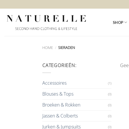
Ga
naar
inhoud
SHOP
HOME
/
SIERADEN
CATEGORIEËN:
Geen
Accessoires
(1)
Blouses & Tops
(0)
Broeken & Rokken
(0)
Jassen & Colberts
(0)
Jurken & Jumpsuits
(0)