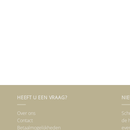
HEEFT U EEN VRAAG?
NI
Over ons
Schr
Contact
de h
Betaalmogelijkheden
eve