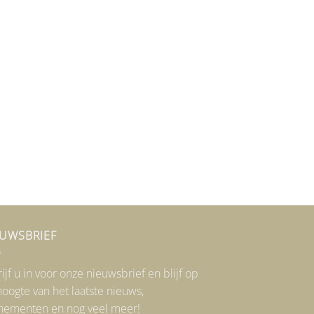
EUWSBRIEF
ijf u in voor onze nieuwsbrief en blijf op
oogte van het laatste nieuws,
nementen en nog veel meer!