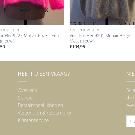
N & VESTEN
TRUIEN & VESTEN
For Her 9227 Mohair Roze – Één
Vest For Her 9201 Mohair Beige –
(nieuw!)
Maat (nieuw!)
,50
€
104,95
HEEFT U EEN VRAAG?
NI
Over ons
Schr
Contact
de h
Betaalmogelijkheden
eve
Verzenden & retourneren
Klantenservice