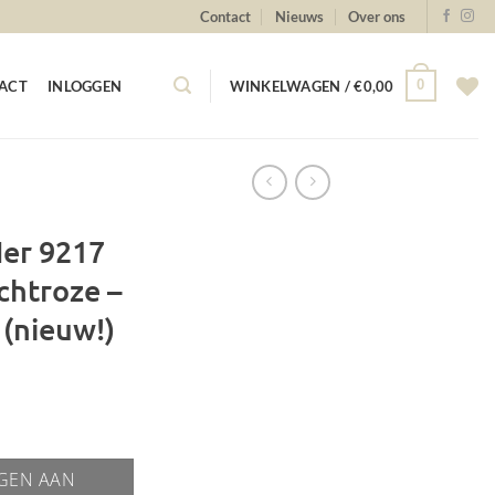
Contact
Nieuws
Over ons
0
ACT
INLOGGEN
WINKELWAGEN /
€
0,00
Her 9217
chtroze –
(nieuw!)
GEN AAN