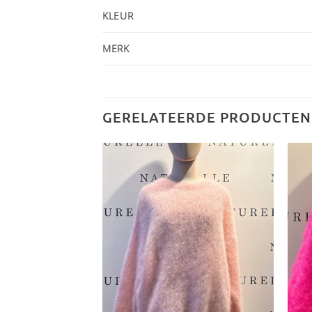
KLEUR
MERK
GERELATEERDE PRODUCTEN
Toevoegen
Toevoegen
aan
aan
verlanglijst
verlanglijst