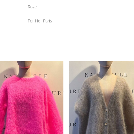
Roze
For Her Paris
Toevoegen
Toevoe
aan
aan
verlanglijst
verlangli