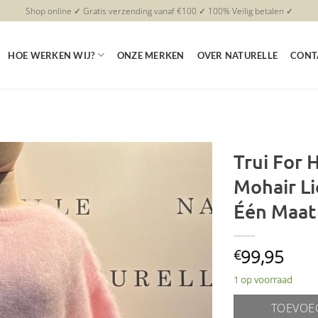
Shop online ✓ Gratis verzending vanaf €100 ✓ 100% Veilig betalen ✓
HOE WERKEN WIJ?
ONZE MERKEN
OVER NATURELLE
CONT
Trui For 
Mohair Li
Toevoegen
aan
Één Maat 
verlanglijst
99,95
€
1 op voorraad
TOEVOE