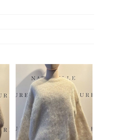
gen
Toevoegen
aan
jst
verlanglijst