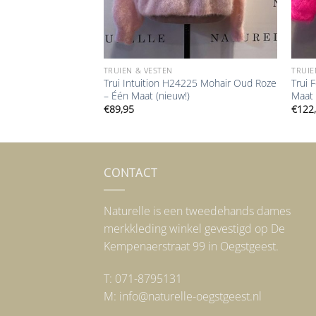
TRUIEN & VESTEN
TRUIE
Lichtblauw – Één
Trui Intuition H24225 Mohair Oud Roze
Trui 
– Één Maat (nieuw!)
Maat 
€
89,95
€
122
CONTACT
Naturelle is een tweedehands dames
merkkleding winkel gevestigd op De
Kempenaerstraat 99 in Oegstgeest.
T: 071-8795131
M: info@naturelle-oegstgeest.nl