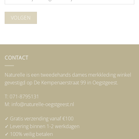
VOLGEN
CONTACT
Naturelle is een tweedehands dames merkkleding winkel
gevestigd op De Kempenaerstraat 99 in Oegstgeest.
T: 071-8795131
M: info@naturelle-oegstgeest.nl
✓ Gratis verzending vanaf €100
✓ Levering binnen 1-2 werkdagen
✓ 100% veilig betalen